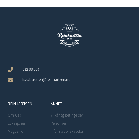
922 88 500
fiskebasaren@reinhartsen.no
REINHARTSEN
ANNET
Om Oss
Vilkår og betingelser
Lokasjoner
Personvern
Magasiner
Informasjonskapsler