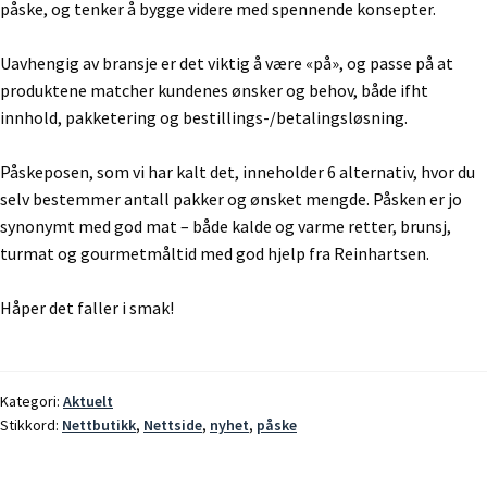
påske, og tenker å bygge videre med spennende konsepter.
Uavhengig av bransje er det viktig å være «på», og passe på at
produktene matcher kundenes ønsker og behov, både ifht
innhold, pakketering og bestillings-/betalingsløsning.
Påskeposen, som vi har kalt det, inneholder 6 alternativ, hvor du
selv bestemmer antall pakker og ønsket mengde. Påsken er jo
synonymt med god mat – både kalde og varme retter, brunsj,
turmat og gourmetmåltid med god hjelp fra Reinhartsen.
Håper det faller i smak!
Kategori:
Aktuelt
Stikkord:
Nettbutikk
,
Nettside
,
nyhet
,
påske