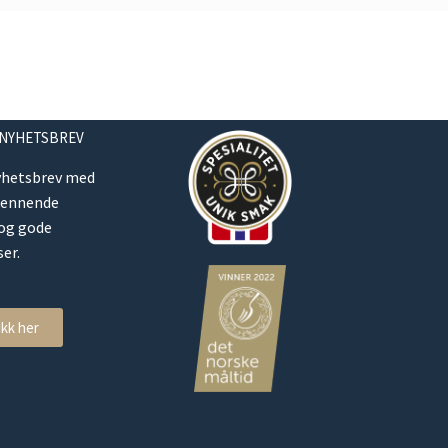
 NYHETSBREV
yhetsbrev med
pennende
 og gode
er.
ikk her