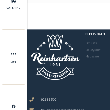
CATERING
REINHARTSEN
Om Oss
Lokasjoner
Magasiner
MER
922 88 500