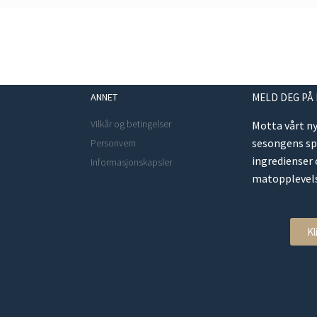
ANNET
MELD DEG PÅ
Vilkår og betingelser
Motta vårt n
sesongens s
Personvern
ingredienser
Informasjonskapsler
matopplevels
Kl