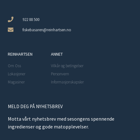
922 88 500
fiskebasaren@reinhartsen.no
REINHARTSEN
ANNET
Om Oss
Vilkår og betingelser
Lokasjoner
Personvern
Magasiner
Informasjonskapsler
MELD DEG PÅ NYHETSBREV
Motta vårt nyhetsbrev med sesongens spennende
ingredienser og gode matopplevelser.