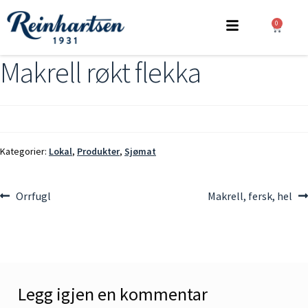
0
Makrell røkt flekka
Kategorier:
Lokal
,
Produkter
,
Sjømat
Orrfugl
Makrell, fersk, hel
Legg igjen en kommentar