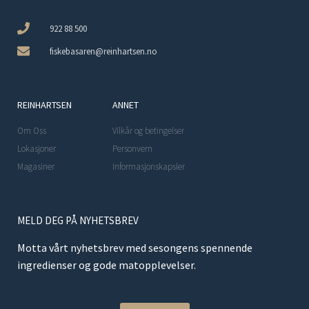
922 88 500
fiskebasaren@reinhartsen.no
REINHARTSEN
ANNET
Om Oss
Vilkår og betingelser
Lokasjoner
Personvern
Magasiner
Informasjonskapsler
MELD DEG PÅ NYHETSBREV
Motta vårt nyhetsbrev med sesongens spennende
ingredienser og gode matopplevelser.