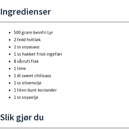
Ingredienser
500 gram beinfri Lyr
2 fedd hvitløk
1 ss soyasaus
1 ss hakket frisk ingefær
8 vårrull flak
1 lime
1 dl sweet chilisaus
1 ss olivenolje
1 liten bunt koriander
1 ss soyaolje
Slik gjør du