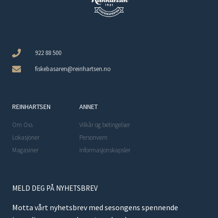
922 88 500
fiskebasaren@reinhartsen.no
REINHARTSEN
ANNET
Om Oss
Vilkår og betingelser
Lokasjoner
Personvern
Magasiner
Informasjonskapsler
MELD DEG PÅ NYHETSBREV
Motta vårt nyhetsbrev med sesongens spennende