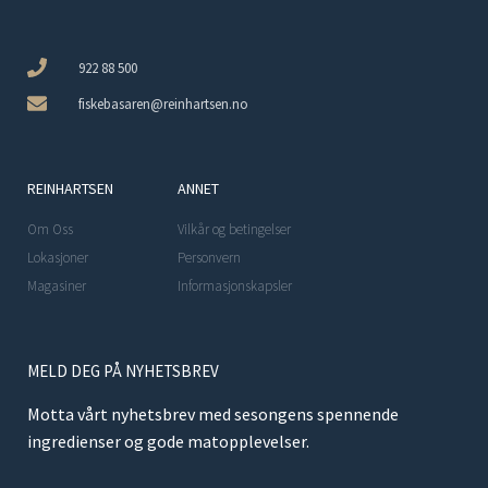
922 88 500
fiskebasaren@reinhartsen.no
REINHARTSEN
ANNET
Om Oss
Vilkår og betingelser
Lokasjoner
Personvern
Magasiner
Informasjonskapsler
MELD DEG PÅ NYHETSBREV
Motta vårt nyhetsbrev med sesongens spennende
ingredienser og gode matopplevelser.