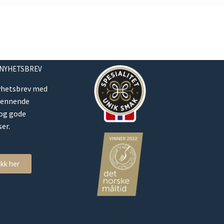
 NYHETSBREV
yhetsbrev med
pennende
 og gode
er.
ikk her