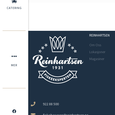
CATERING
REINHARTSEN
Om Oss
Lokasjoner
Magasiner
MER
922 88 500