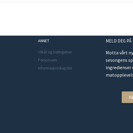
ANNET
MELD DEG PÅ
Vilkår og betingelser
Motta vårt n
sesongens s
Personvern
ingredienser
Informasjonskapsler
matopplevels
Kl