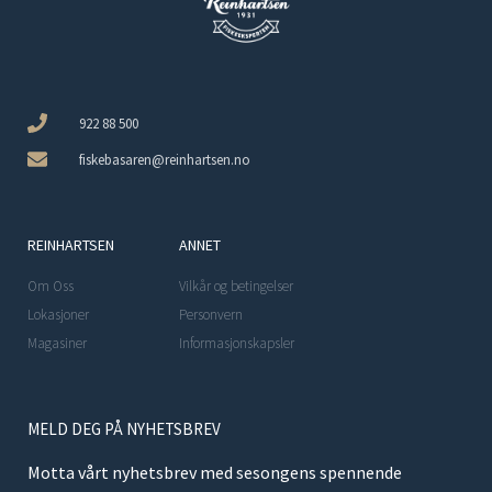
922 88 500
fiskebasaren@reinhartsen.no
REINHARTSEN
ANNET
Om Oss
Vilkår og betingelser
Lokasjoner
Personvern
Magasiner
Informasjonskapsler
MELD DEG PÅ NYHETSBREV
Motta vårt nyhetsbrev med sesongens spennende