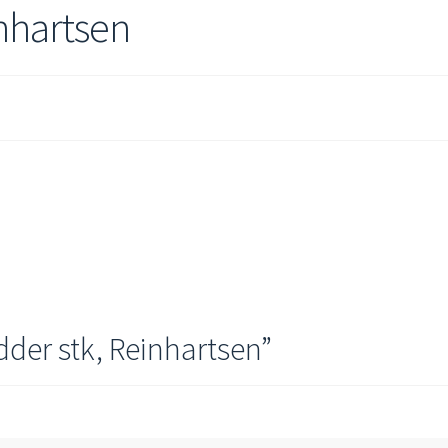
inhartsen
dder stk, Reinhartsen
”