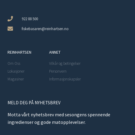
922 88 500
fiskebasaren@reinhartsen.no
REINHARTSEN
ANNET
Om Oss
Vilkår og betingelser
Lokasjoner
Personvern
Magasiner
Informasjonskapsler
MELD DEG PÅ NYHETSBREV
Motta vårt nyhetsbrev med sesongens spennende
ingredienser og gode matopplevelser.