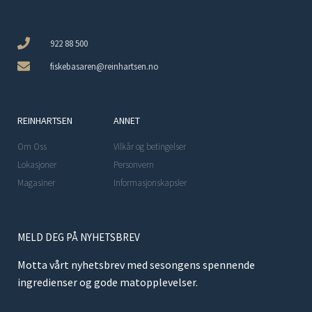
922 88 500
fiskebasaren@reinhartsen.no
REINHARTSEN
ANNET
Om Oss
Vilkår og betingelser
Lokasjoner
Personvern
Magasiner
Informasjonskapsler
MELD DEG PÅ NYHETSBREV
Motta vårt nyhetsbrev med sesongens spennende
ingredienser og gode matopplevelser.