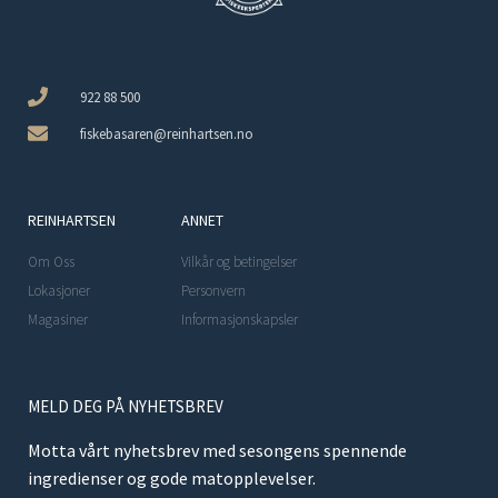
922 88 500
fiskebasaren@reinhartsen.no
REINHARTSEN
ANNET
Om Oss
Vilkår og betingelser
Lokasjoner
Personvern
Magasiner
Informasjonskapsler
MELD DEG PÅ NYHETSBREV
Motta vårt nyhetsbrev med sesongens spennende
ingredienser og gode matopplevelser.