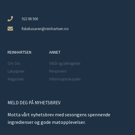
922 88 500
fiskebasaren@reinhartsen.no
REINHARTSEN
ANNET
Om Oss
Vilkår og betingelser
Lokasjoner
Personvern
Magasiner
Informasjonskapsler
MELD DEG PÅ NYHETSBREV
Motta vårt nyhetsbrev med sesongens spennende
ingredienser og gode matopplevelser.