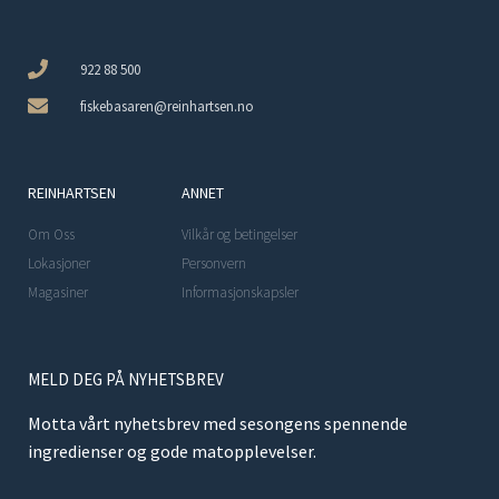
922 88 500
fiskebasaren@reinhartsen.no
REINHARTSEN
ANNET
Om Oss
Vilkår og betingelser
Lokasjoner
Personvern
Magasiner
Informasjonskapsler
MELD DEG PÅ NYHETSBREV
Motta vårt nyhetsbrev med sesongens spennende
ingredienser og gode matopplevelser.