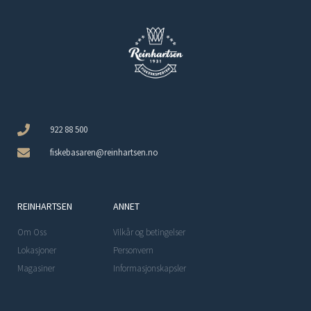
922 88 500
fiskebasaren@reinhartsen.no
REINHARTSEN
ANNET
Om Oss
Vilkår og betingelser
Lokasjoner
Personvern
Magasiner
Informasjonskapsler