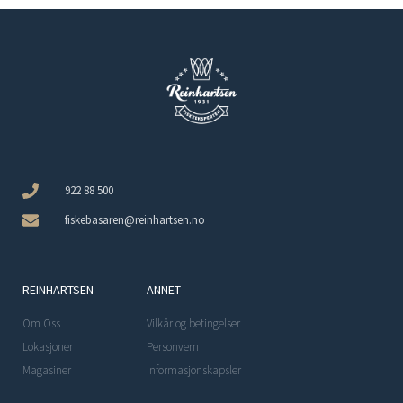
922 88 500
fiskebasaren@reinhartsen.no
REINHARTSEN
ANNET
Om Oss
Vilkår og betingelser
Lokasjoner
Personvern
Magasiner
Informasjonskapsler