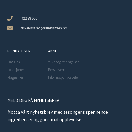
922 88 500
fiskebasaren@reinhartsen.no
REINHARTSEN
ANNET
Om Oss
Vilkår og betingelser
Lokasjoner
Personvern
Magasiner
Informasjonskapsler
MELD DEG PÅ NYHETSBREV
Motta vårt nyhetsbrev med sesongens spennende
ingredienser og gode matopplevelser.