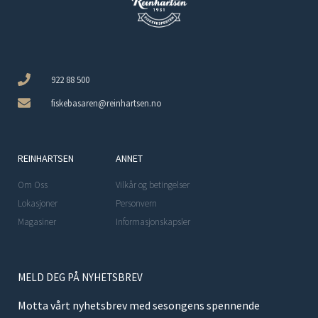
922 88 500
fiskebasaren@reinhartsen.no
REINHARTSEN
ANNET
Om Oss
Vilkår og betingelser
Lokasjoner
Personvern
Magasiner
Informasjonskapsler
MELD DEG PÅ NYHETSBREV
Motta vårt nyhetsbrev med sesongens spennende