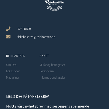
922 88 500
fiskebasaren@reinhartsen.no
REINHARTSEN
ANNET
Om Oss
Vilkår og betingelser
Lokasjoner
Personvern
Magasiner
Informasjonskapsler
MELD DEG PÅ NYHETSBREV
Motta vårt nyhetsbrev med sesongens spennende