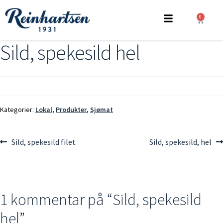
0
Sild, spekesild hel
Kategorier:
Lokal
,
Produkter
,
Sjømat
Sild, spekesild filet
Sild, spekesild, hel
1 kommentar på “
Sild, spekesild
hel
”