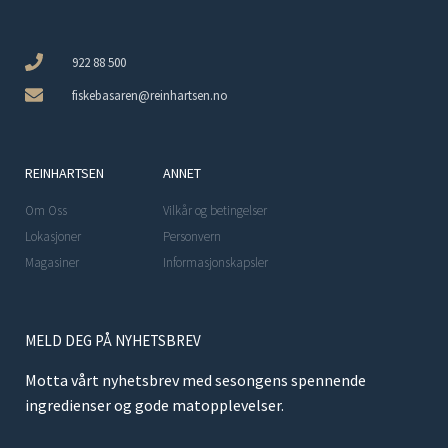
922 88 500
fiskebasaren@reinhartsen.no
REINHARTSEN
ANNET
Om Oss
Vilkår og betingelser
Lokasjoner
Personvern
Magasiner
Informasjonskapsler
MELD DEG PÅ NYHETSBREV
Motta vårt nyhetsbrev med sesongens spennende
ingredienser og gode matopplevelser.