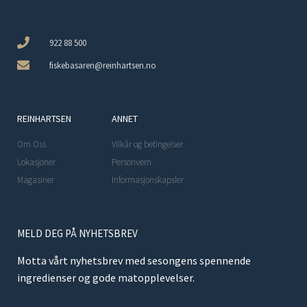
922 88 500
fiskebasaren@reinhartsen.no
REINHARTSEN
ANNET
Om Oss
Vilkår og betingelser
Lokasjoner
Personvern
Magasiner
Informasjonskapsler
MELD DEG PÅ NYHETSBREV
Motta vårt nyhetsbrev med sesongens spennende
ingredienser og gode matopplevelser.