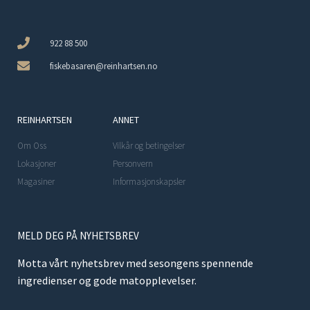
922 88 500
fiskebasaren@reinhartsen.no
REINHARTSEN
ANNET
Om Oss
Vilkår og betingelser
Lokasjoner
Personvern
Magasiner
Informasjonskapsler
MELD DEG PÅ NYHETSBREV
Motta vårt nyhetsbrev med sesongens spennende
ingredienser og gode matopplevelser.