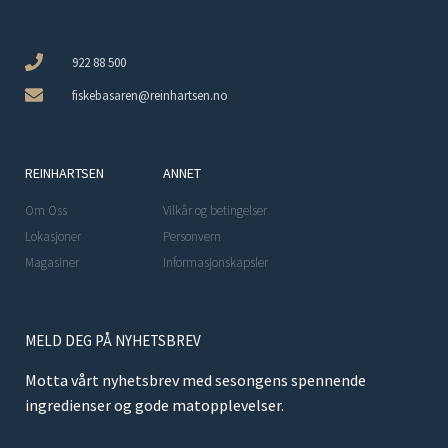
922 88 500
fiskebasaren@reinhartsen.no
REINHARTSEN
ANNET
Om Oss
Vilkår og betingelser
Lokasjoner
Personvern
Magasiner
Informasjonskapsler
MELD DEG PÅ NYHETSBREV
Motta vårt nyhetsbrev med sesongens spennende
ingredienser og gode matopplevelser.