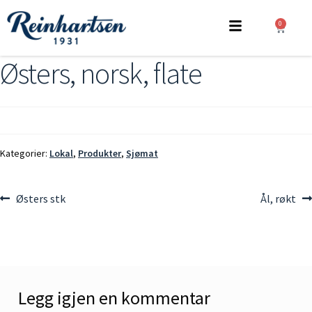
0
Østers, norsk, flate
Kategorier:
Lokal
,
Produkter
,
Sjømat
Østers stk
Ål, røkt
Legg igjen en kommentar