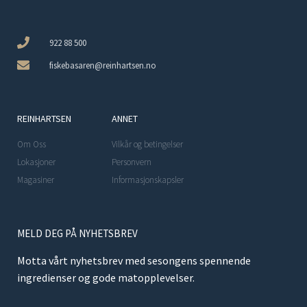
922 88 500
fiskebasaren@reinhartsen.no
REINHARTSEN
ANNET
Om Oss
Vilkår og betingelser
Lokasjoner
Personvern
Magasiner
Informasjonskapsler
MELD DEG PÅ NYHETSBREV
Motta vårt nyhetsbrev med sesongens spennende
ingredienser og gode matopplevelser.