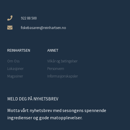
922 88 500
fiskebasaren@reinhartsen.no
REINHARTSEN
ANNET
Om Oss
Vilkår og betingelser
Lokasjoner
Personvern
Magasiner
Informasjonskapsler
MELD DEG PÅ NYHETSBREV
Motta vårt nyhetsbrev med sesongens spennende
ingredienser og gode matopplevelser.