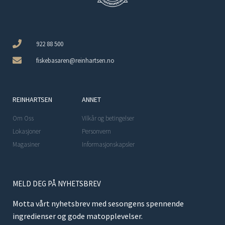
922 88 500
fiskebasaren@reinhartsen.no
REINHARTSEN
ANNET
Om Oss
Vilkår og betingelser
Lokasjoner
Personvern
Magasiner
Informasjonskapsler
MELD DEG PÅ NYHETSBREV
Motta vårt nyhetsbrev med sesongens spennende
ingredienser og gode matopplevelser.