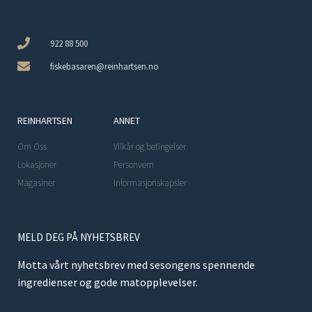
922 88 500
fiskebasaren@reinhartsen.no
REINHARTSEN
ANNET
Om Oss
Vilkår og betingelser
Lokasjoner
Personvern
Magasiner
Informasjonskapsler
MELD DEG PÅ NYHETSBREV
Motta vårt nyhetsbrev med sesongens spennende
ingredienser og gode matopplevelser.