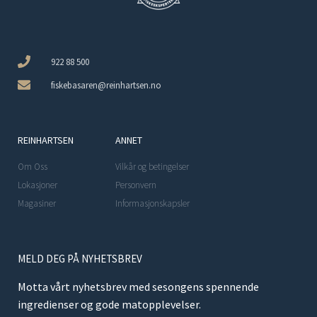
922 88 500
fiskebasaren@reinhartsen.no
REINHARTSEN
ANNET
Om Oss
Vilkår og betingelser
Lokasjoner
Personvern
Magasiner
Informasjonskapsler
MELD DEG PÅ NYHETSBREV
Motta vårt nyhetsbrev med sesongens spennende
ingredienser og gode matopplevelser.