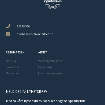
922 88 500
fiskebasaren@reinhartsen.no
REINHARTSEN
ANNET
Om Oss
Vilkår og betingelser
Lokasjoner
Personvern
Magasiner
Informasjonskapsler
MELD DEG PÅ NYHETSBREV
Motta vårt nyhetsbrev med sesongens spennende