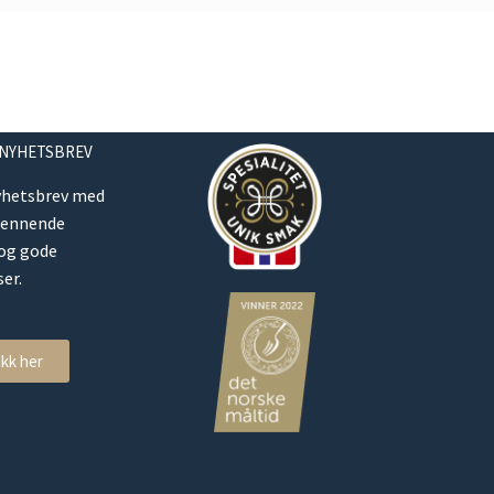
 NYHETSBREV
yhetsbrev med
pennende
 og gode
er.
ikk her