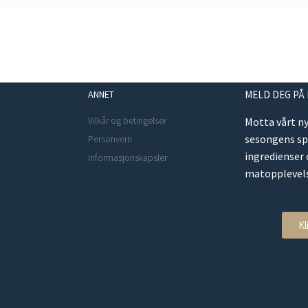
ANNET
MELD DEG PÅ
Vilkår og betingelser
Motta vårt n
sesongens s
Personvern
ingredienser
Informasjonskapsler
matopplevels
Kl