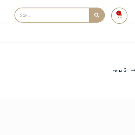
0
Fenalår