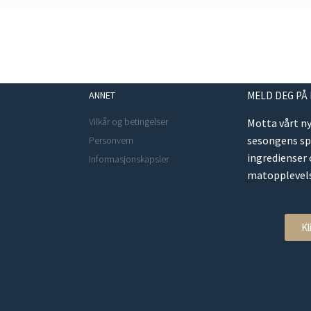
ANNET
MELD DEG PÅ
Vilkår og betingelser
Motta vårt n
sesongens s
Personvern
ingredienser
Informasjonskapsler
matopplevels
Kl