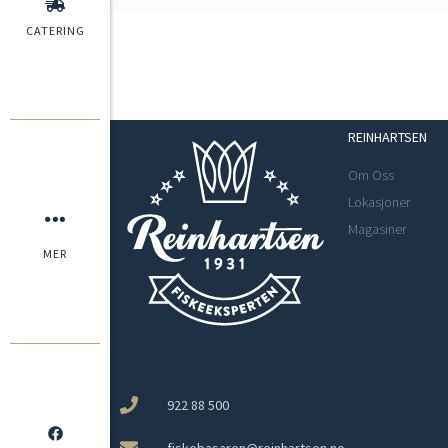
CATERING
REINHARTSEN
Om Oss
Lokasjoner
Magasiner
MER
922 88 500