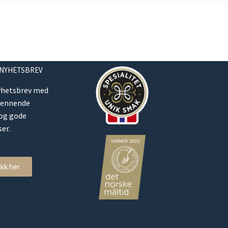
 NYHETSBREV
yhetsbrev med
pennende
 og gode
er.
ikk her