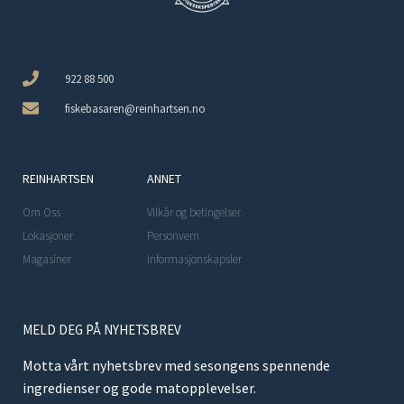
922 88 500
fiskebasaren@reinhartsen.no
REINHARTSEN
ANNET
Om Oss
Vilkår og betingelser
Lokasjoner
Personvern
Magasiner
Informasjonskapsler
MELD DEG PÅ NYHETSBREV
Motta vårt nyhetsbrev med sesongens spennende
ingredienser og gode matopplevelser.