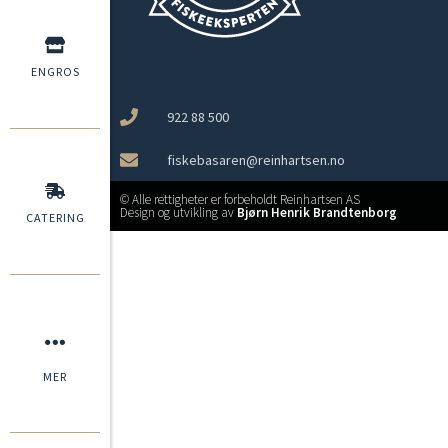
ENGROS
922 88 500
fiskebasaren@reinhartsen.no
© Alle rettigheter er forbeholdt Reinhartsen AS
Design og utvikling av
Bjørn Henrik Brandtenborg
CATERING
MER