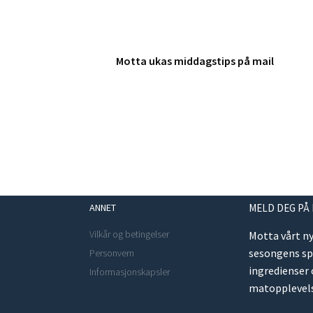
Motta ukas middagstips på mail
ANNET
MELD DEG PÅ
Vilkår og betingelser
Motta vårt n
sesongens s
Personvern
ingredienser
Informasjonskapsler
matopplevels