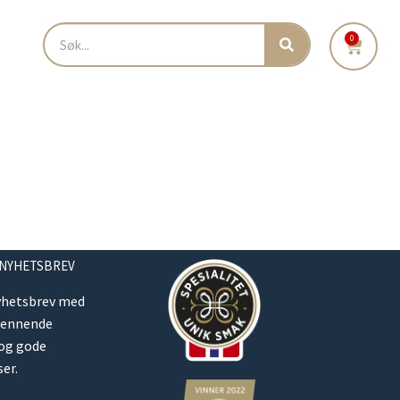
0
 NYHETSBREV
yhetsbrev med
pennende
 og gode
er.