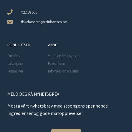
922 88 500
fiskebasaren@reinhartsen.no
REINHARTSEN
ANNET
Om Oss
Vilkår og betingelser
Lokasjoner
Personvern
Magasiner
Informasjonskapsler
MELD DEG PÅ NYHETSBREV
Motta vårt nyhetsbrev med sesongens spennende
ingredienser og gode matopplevelser.