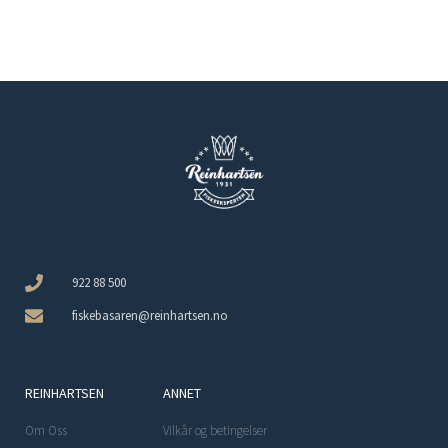
922 88 500
fiskebasaren@reinhartsen.no
REINHARTSEN
ANNET
Om Oss
Vilkår og betingelser