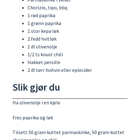
Chorizio, tipo, bbq
1 rød paprika
1 grønn paprika
1 stor kepa løk
2 fedd hvitløk
1 dl olivenolje
1/2 ts knust chili
Hakket persille
2 dl tørr hvitvin eller eplecider
Slik gjør du
Ha olivenolje i en kjele
Fres paprika og løk
Tilsett 50 gram kuttet parmaskinke, 50 gram kuttet