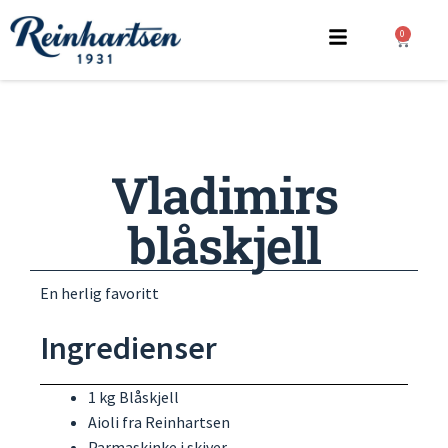
0
Vladimirs
blåskjell
En herlig favoritt
Ingredienser
1 kg Blåskjell
Aioli fra Reinhartsen
Parmaskinke i skiver