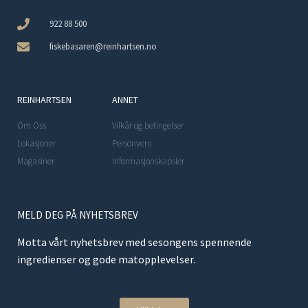
922 88 500
fiskebasaren@reinhartsen.no
REINHARTSEN
ANNET
Om Oss
Vilkår og betingelser
Lokasjoner
Personvern
Magasiner
Informasjonskapsler
MELD DEG PÅ NYHETSBREV
Motta vårt nyhetsbrev med sesongens spennende
ingredienser og gode matopplevelser.