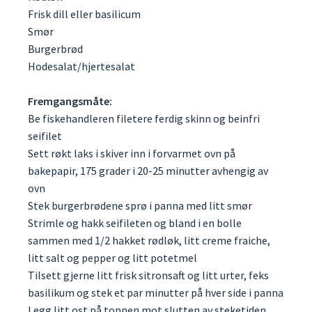
Frisk dill eller basilicum
Smør
Burgerbrød
Hodesalat/hjertesalat
Fremgangsmåte:
Be fiskehandleren filetere ferdig skinn og beinfri
seifilet
Sett røkt laks i skiver inn i forvarmet ovn på
bakepapir, 175 grader i 20-25 minutter avhengig av
ovn
Stek burgerbrødene sprø i panna med litt smør
Strimle og hakk seifileten og bland i en bolle
sammen med 1/2 hakket rødløk, litt creme fraiche,
litt salt og pepper og litt potetmel
Tilsett gjerne litt frisk sitronsaft og litt urter, feks
basilikum og stek et par minutter på hver side i panna
Legg litt ost på toppen mot slutten av steketiden,