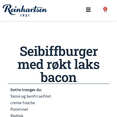
0
Seibiffburger
med røkt laks
bacon
Dette trenger du:
Skinn og benfri seifilet
creme fraiche
Potetmel
Rødløk