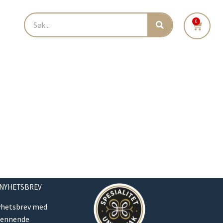
0
 NYHETSBREV
yhetsbrev med
pennende