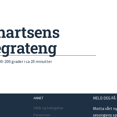
hartsens
egrateng
0-200 grader i ca 20 minutter
ANNET
MELD DEG PÅ
Vilkår og betingelser
Motta vårt n
sesongens s
Personvern