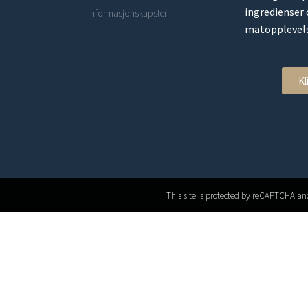
ingredienser
Informasjonskapsler
matopplevels
Kl
This site is protected by reCAPTCHA and