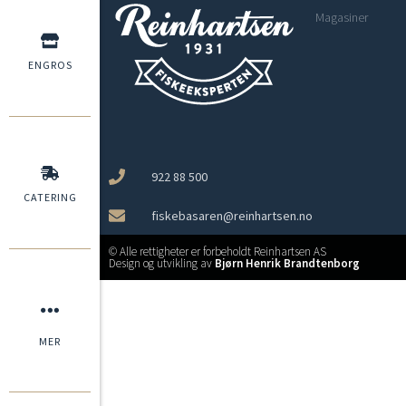
Magasiner
ENGROS
922 88 500
CATERING
fiskebasaren@reinhartsen.no
© Alle rettigheter er forbeholdt Reinhartsen AS
Design og utvikling av
Bjørn Henrik Brandtenborg
MER