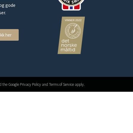
 og gode
er.
ikk her
 the Google Privacy Policy and Terms of Service apply.