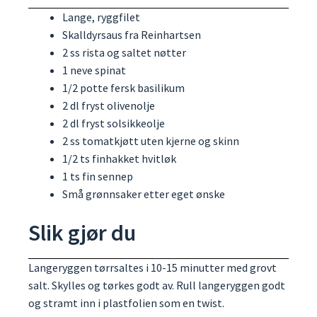
Lange, ryggfilet
Skalldyrsaus fra Reinhartsen
2 ss rista og saltet nøtter
1 neve spinat
1/2 potte fersk basilikum
2 dl fryst olivenolje
2 dl fryst solsikkeolje
2 ss tomatkjøtt uten kjerne og skinn
1/2 ts finhakket hvitløk
1 ts fin sennep
Små grønnsaker etter eget ønske
Slik gjør du
Langeryggen tørrsaltes i 10-15 minutter med grovt
salt. Skylles og tørkes godt av. Rull langeryggen godt
og stramt inn i plastfolien som en twist.