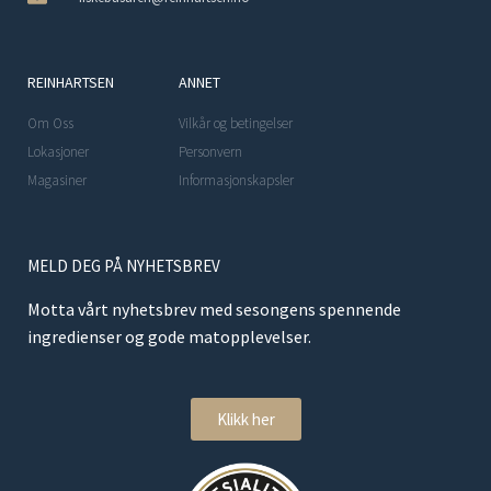
REINHARTSEN
ANNET
Om Oss
Vilkår og betingelser
Lokasjoner
Personvern
Magasiner
Informasjonskapsler
MELD DEG PÅ NYHETSBREV
Motta vårt nyhetsbrev med sesongens spennende
ingredienser og gode matopplevelser.
Klikk her