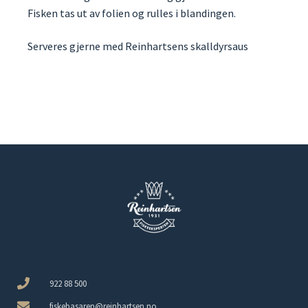
Fisken tas ut av folien og rulles i blandingen.
Serveres gjerne med Reinhartsens skalldyrsaus
922 88 500
fiskebasaren@reinhartsen.no