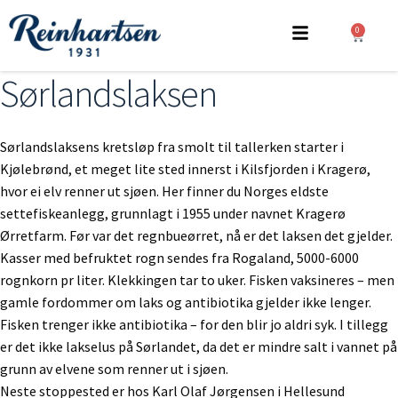
0
Sørlandslaksen
Sørlandslaksens kretsløp fra smolt til tallerken starter i
Kjølebrønd, et meget lite sted innerst i Kilsfjorden i Kragerø,
hvor ei elv renner ut sjøen. Her finner du Norges eldste
settefiskeanlegg, grunnlagt i 1955 under navnet Kragerø
Ørretfarm. Før var det regnbueørret, nå er det laksen det gjelder.
Kasser med befruktet rogn sendes fra Rogaland, 5000-6000
rognkorn pr liter. Klekkingen tar to uker. Fisken vaksineres – men
gamle fordommer om laks og antibiotika gjelder ikke lenger.
Fisken trenger ikke antibiotika – for den blir jo aldri syk. I tillegg
er det ikke lakselus på Sørlandet, da det er mindre salt i vannet på
grunn av elvene som renner ut i sjøen.
Neste stoppested er hos Karl Olaf Jørgensen i Hellesund