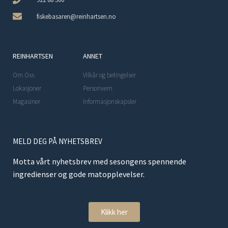
fiskebasaren@reinhartsen.no
REINHARTSEN
ANNET
Om Oss
Vilkår og betingelser
Lokasjoner
Personvern
Magasiner
Informasjonskapsler
MELD DEG PÅ NYHETSBREV
Motta vårt nyhetsbrev med sesongens spennende
ingredienser og gode matopplevelser.
Klikk her