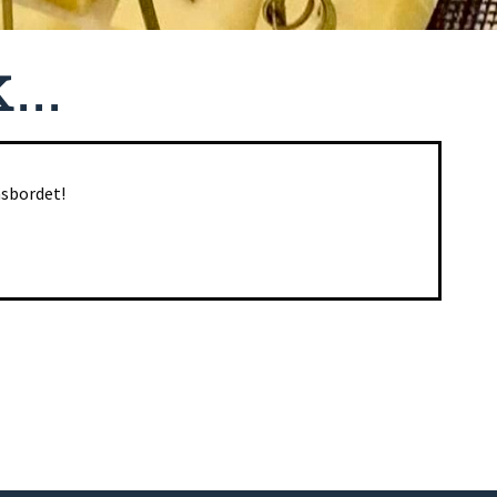
..
asbordet!