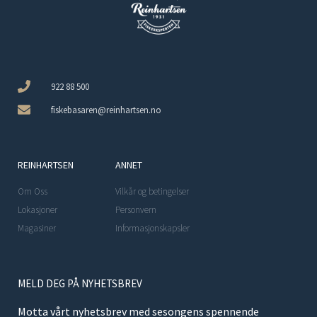
922 88 500
fiskebasaren@reinhartsen.no
REINHARTSEN
ANNET
Om Oss
Vilkår og betingelser
Lokasjoner
Personvern
Magasiner
Informasjonskapsler
MELD DEG PÅ NYHETSBREV
Motta vårt nyhetsbrev med sesongens spennende