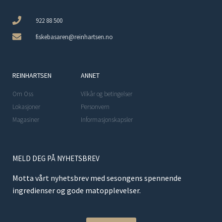
922 88 500
fiskebasaren@reinhartsen.no
REINHARTSEN
ANNET
Om Oss
Vilkår og betingelser
Lokasjoner
Personvern
Magasiner
Informasjonskapsler
MELD DEG PÅ NYHETSBREV
Motta vårt nyhetsbrev med sesongens spennende
ingredienser og gode matopplevelser.