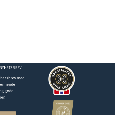
 NYHETSBREV
yhetsbrev med
pennende
 og gode
er.