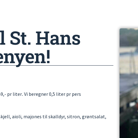
il St. Hans
nyen!
9,- pr liter
.
Vi beregner 0,5 liter pr pers
jell, aioli, majones til skalldyr, sitron, grøntsalat,