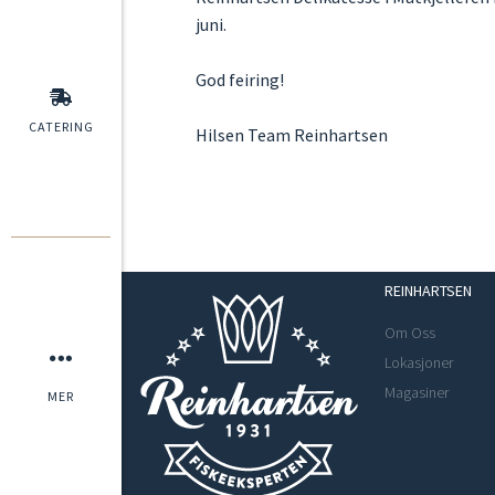
juni.
God feiring!
CATERING
Hilsen Team Reinhartsen
REINHARTSEN
Om Oss
Lokasjoner
Magasiner
MER