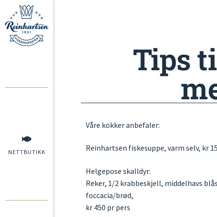
Tips t
me
Våre kokker anbefaler:
Reinhartsen fiskesuppe, varm selv,
kr 15
NETTBUTIKK
Helgepose skalldyr:
Reker, 1/2 krabbeskjell, middelhavs blåsk
foccacia/brød,
kr 450 pr pers