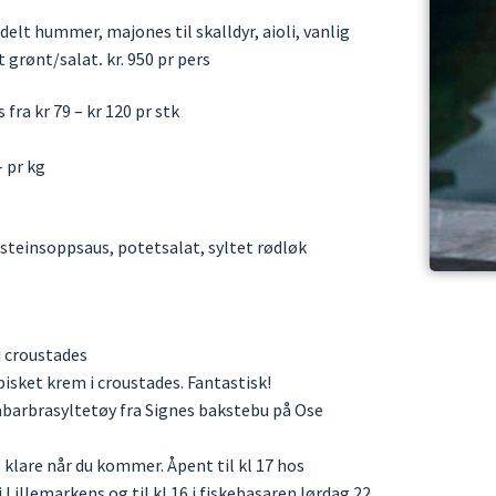
delt hummer, majones til skalldyr, aioli, vanlig
tt grønt/salat
.
kr. 950 pr pers
 fra kr 79 – kr 120 pr stk
- pr kg
, steinsoppsaus, potetsalat, syltet rødløk
i croustades
pisket krem i croustades. Fantastisk!
 rabarbrasyltetøy fra Signes bakstebu på Ose
 klare når du kommer. Åpent til kl 17 hos
 Lillemarkens og til kl 16 i fiskebasaren lørdag 22.