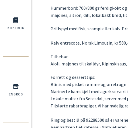
Hummerbord:
700/800 gr ferdigkokt og 
majones, sitron, dill, lokalbakt brød, li
KOKEBOK
Grillspyd med fisk, scampi eller kalv. Pris
Kalv entrecote, Norsk Limousin, kr 580,
Tilbehør:
Aioli, majones til skalldyr, Kipinskisaus
Forrett og desserttips:
Blinis med pisket rømme og ørretrogn
Marinerte kamskjell med agurk servert 
ENGROS
Lokale multer fra Setesdal, server med 
Tilslørte rabarbrapiger. Vi har nydelig
Ring og bestill på 92288500 så er varene
Reinhartsen Delikatesse i Matkjelleren i