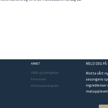
ANNET
MELD DEG PÅ
Vilkår og betingelser
Motta vårt n
sesongens s
Personvern
ingredienser
Informasjonskapsler
matopplevels