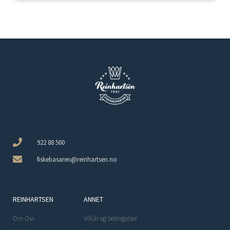
922 88 500
fiskebasaren@reinhartsen.no
REINHARTSEN
ANNET
Om Oss
Vilkår og betingelser