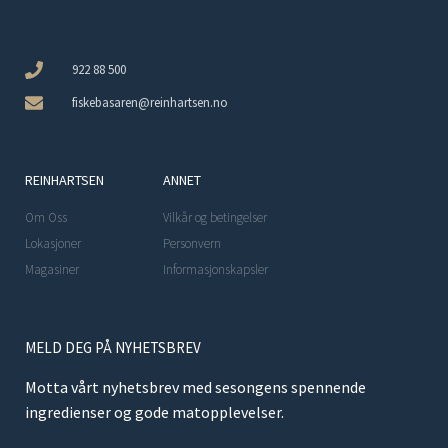
922 88 500
fiskebasaren@reinhartsen.no
REINHARTSEN
ANNET
Om Oss
Vilkår og betingelser
Lokasjoner
Personvern
Magasiner
Informasjonskapsler
MELD DEG PÅ NYHETSBREV
Motta vårt nyhetsbrev med sesongens spennende
ingredienser og gode matopplevelser.