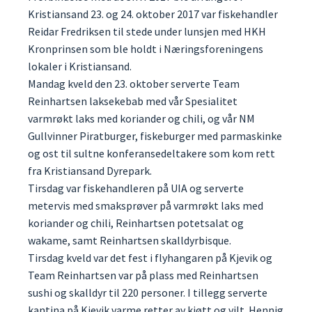
Kristiansand 23. og 24. oktober 2017 var fiskehandler
Reidar Fredriksen til stede under lunsjen med HKH
Kronprinsen som ble holdt i Næringsforeningens
lokaler i Kristiansand.
Mandag kveld den 23. oktober serverte Team
Reinhartsen laksekebab med vår Spesialitet
varmrøkt laks med koriander og chili, og vår NM
Gullvinner Piratburger, fiskeburger med parmaskinke
og ost til sultne konferansedeltakere som kom rett
fra Kristiansand Dyrepark.
Tirsdag var fiskehandleren på UIA og serverte
metervis med smaksprøver på varmrøkt laks med
koriander og chili, Reinhartsen potetsalat og
wakame, samt Reinhartsen skalldyrbisque.
Tirsdag kveld var det fest i flyhangaren på Kjevik og
Team Reinhartsen var på plass med Reinhartsen
sushi og skalldyr til 220 personer. I tillegg serverte
kantina på Kjevik varme retter av kjøtt og vilt. Hennig