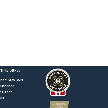
 NYHETSBREV
yhetsbrev med
pennende
 og gode
er.