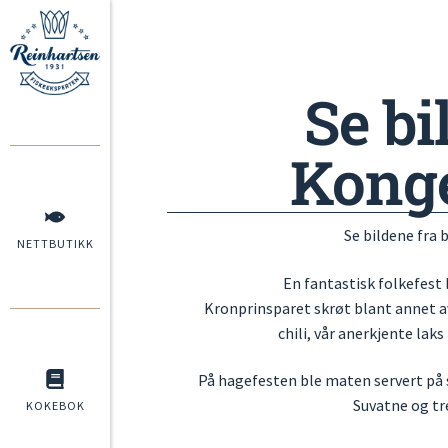
Se bi
Konge
Se bildene fra
NETTBUTIKK
En fantastisk folkefest
Kronprinsparet skrøt blant annet 
chili, vår anerkjente lak
På hagefesten ble maten servert på 
Suvatne og tre
KOKEBOK