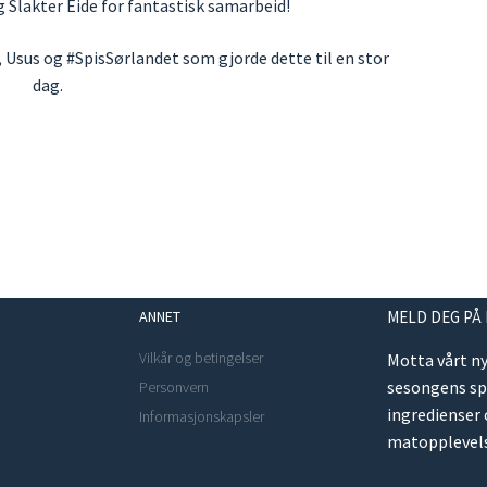
 Slakter Eide for fantastisk samarbeid!
 Usus og #SpisSørlandet som gjorde dette til en stor
dag.
ANNET
MELD DEG PÅ
Vilkår og betingelser
Motta vårt n
sesongens s
Personvern
ingredienser
Informasjonskapsler
matopplevels