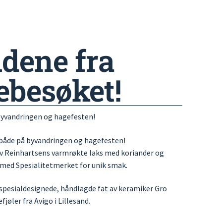
ldene fra
besøket!
 byvandringen og hagefesten!
 både på byvandringen og hagefesten!
av Reinhartsens varmrøkte laks med koriander og
s med Spesialitetmerket for unik smak.
spesialdesignede, håndlagde fat av keramiker Gro
fjøler fra Avigo i Lillesand.